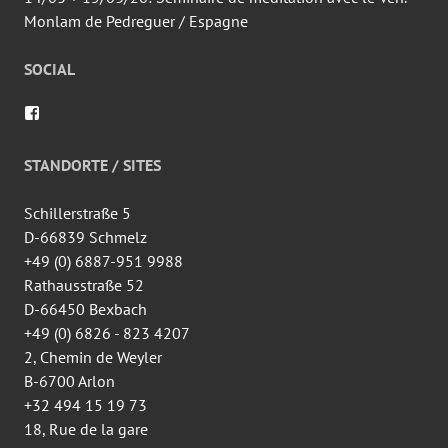
Monlam de Pedreguer / Espagne
SOCIAL
Voir
le
profil
de
STANDORTE / SITES
wingtsun.arlon
sur
Facebook
Schillerstraße 5
D-66839 Schmelz
+49 (0) 6887-951 9988
Rathausstraße 52
D-66450 Bexbach
+49 (0) 6826 - 823 4207
2, Chemin de Weyler
B-6700 Arlon
+32 494 15 19 73
18, Rue de la gare