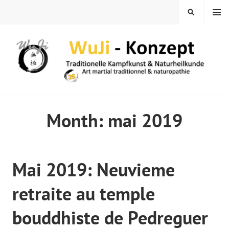
Skip
MENU
SEARCH
to
content
WUJI – ZENTRUM
Month:
mai 2019
Mai 2019: Neuvieme
retraite au temple
bouddhiste de Pedreguer