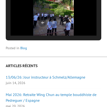
Posted in
Blog
ARTICLES RÉCENTS
13/06/26: Jour instructeur à Schmelz/Allemagne
juin 14, 2026
Mai 2026: Retraite Wing Chun au temple bouddhiste de
Pedreguer / Espagne
mai 20, 2026