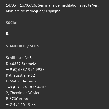
14/03 + 15/03/26: Séminaire de méditation avec le Ven.
Monlam de Pedreguer / Espagne
SOCIAL
Voir
le
profil
de
STANDORTE / SITES
wingtsun.arlon
sur
Facebook
Schillerstraße 5
D-66839 Schmelz
+49 (0) 6887-951 9988
Rathausstraße 52
D-66450 Bexbach
+49 (0) 6826 - 823 4207
2, Chemin de Weyler
B-6700 Arlon
+32 494 15 19 73