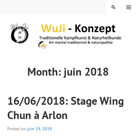
Skip
MENU
SEARCH
to
content
WUJI – ZENTRUM
Month:
juin 2018
16/06/2018: Stage Wing
Chun à Arlon
Posted on
juin 19, 2018