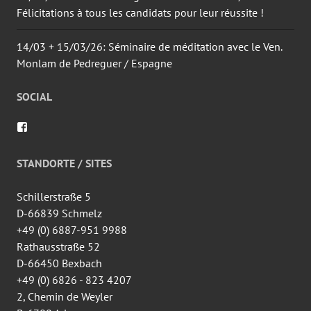
Félicitations à tous les candidats pour leur réussite !
14/03 + 15/03/26: Séminaire de méditation avec le Ven.
Monlam de Pedreguer / Espagne
SOCIAL
Voir
le
profil
de
STANDORTE / SITES
wingtsun.arlon
sur
Facebook
Schillerstraße 5
D-66839 Schmelz
+49 (0) 6887-951 9988
Rathausstraße 52
D-66450 Bexbach
+49 (0) 6826 - 823 4207
2, Chemin de Weyler