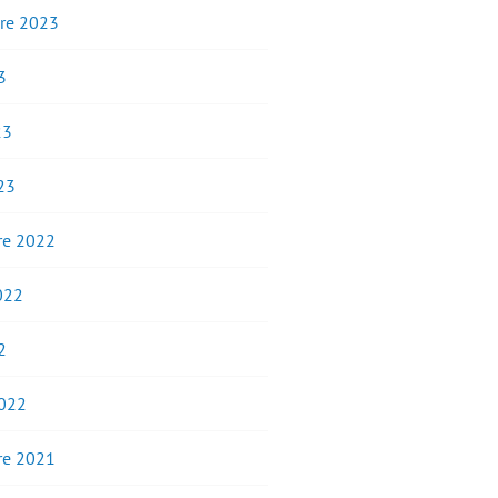
re 2023
3
23
23
e 2022
2022
2
2022
e 2021