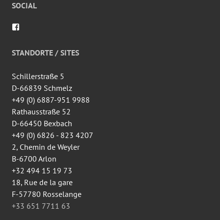
SOCIAL
Voir
le
profil
de
STANDORTE / SITES
wingtsun.arlon
sur
Facebook
Schillerstraße 5
D-66839 Schmelz
+49 (0) 6887-951 9988
Rathausstraße 52
D-66450 Bexbach
+49 (0) 6826 - 823 4207
2, Chemin de Weyler
B-6700 Arlon
+32 494 15 19 73
18, Rue de la gare
F-57780 Rosselange
+33 651 7711 63