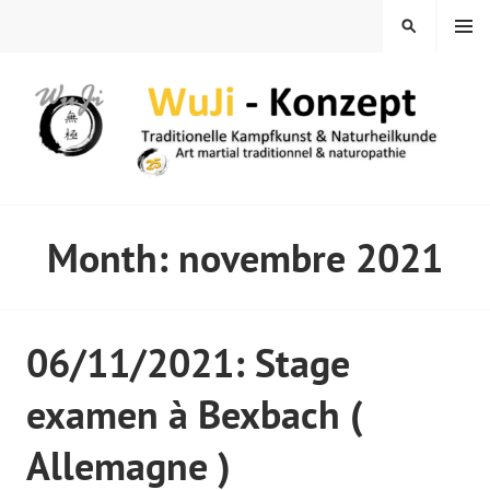
Skip
MENU
SEARCH
to
content
WUJI – ZENTRUM
Month:
novembre 2021
06/11/2021: Stage
examen à Bexbach (
Allemagne )