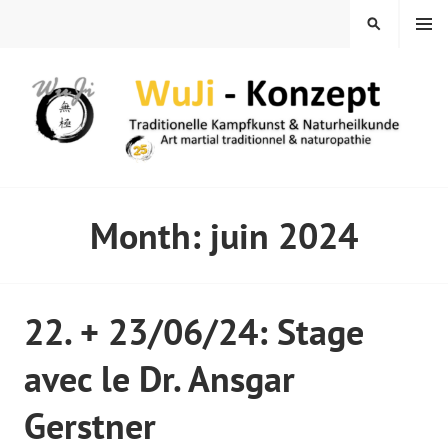
Skip
MENU
SEARCH
to
content
WUJI – ZENTRUM
Month:
juin 2024
22. + 23/06/24: Stage
avec le Dr. Ansgar
Gerstner