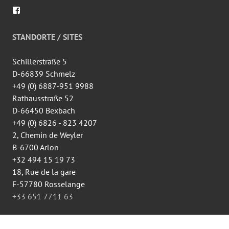
Voir
le
profil
de
STANDORTE / SITES
wingtsun.arlon
sur
Facebook
Schillerstraße 5
D-66839 Schmelz
+49 (0) 6887-951 9988
Rathausstraße 52
D-66450 Bexbach
+49 (0) 6826 - 823 4207
2, Chemin de Weyler
B-6700 Arlon
+32 494 15 19 73
18, Rue de la gare
F-57780 Rosselange
+33 651 7711 63