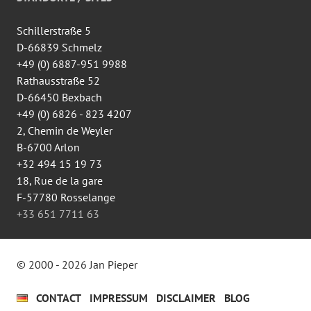
wingtsun.arlon
sur
Facebook
Schillerstraße 5
D-66839 Schmelz
+49 (0) 6887-951 9988
Rathausstraße 52
D-66450 Bexbach
+49 (0) 6826 - 823 4207
2, Chemin de Weyler
B-6700 Arlon
+32 494 15 19 73
18, Rue de la gare
F-57780 Rosselange
+33 651 7711 63
© 2000 - 2026 Jan Pieper
CONTACT
IMPRESSUM
DISCLAIMER
BLOG