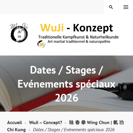
Skip
MENU
SEARCH
to
content
WUJI – ZENTRUM
Dates / Stages /
Evénements spéciaux
2026
Accueil
WuJi – Concept?
咏 春 拳 Wing Chun | 氣 功
Chi Kung
Dates / Stages / Evénements spéciaux 2026