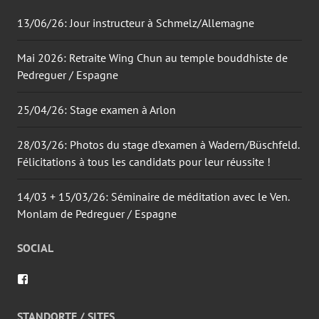
13/06/26: Jour instructeur à Schmelz/Allemagne
Mai 2026: Retraite Wing Chun au temple bouddhiste de
Pedreguer / Espagne
25/04/26: Stage examen à Arlon
28/03/26: Photos du stage d’examen à Wadern/Büschfeld.
Félicitations à tous les candidats pour leur réussite !
14/03 + 15/03/26: Séminaire de méditation avec le Ven.
Monlam de Pedreguer / Espagne
SOCIAL
Voir
le
profil
de
STANDORTE / SITES