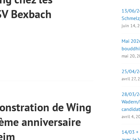
 SV Bexbach
13/06/26
Schmelz
juin 14, 
Mai 2026
bouddhi
mai 20, 
25/04/2
avril 27,
28/03/26
Wadern/B
nstration de Wing
candidat
avril 4, 
0ème anniversaire
14/03 + 
eim
avec le 