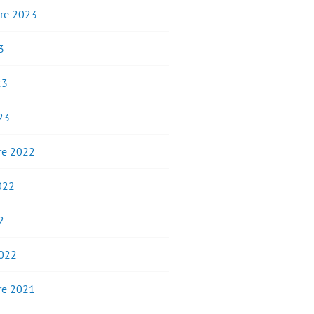
re 2023
3
23
23
e 2022
2022
2
2022
e 2021