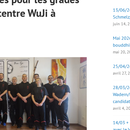
centre WuJi à
13/06/26
Schmelz
juin 14, 
Mai 2026
bouddhi
mai 20, 
25/04/2
avril 27,
28/03/26
Wadern/B
candidat
avril 4, 
14/03 + 
avec le 