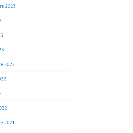
re 2023
3
23
23
e 2022
2022
2
2022
e 2021