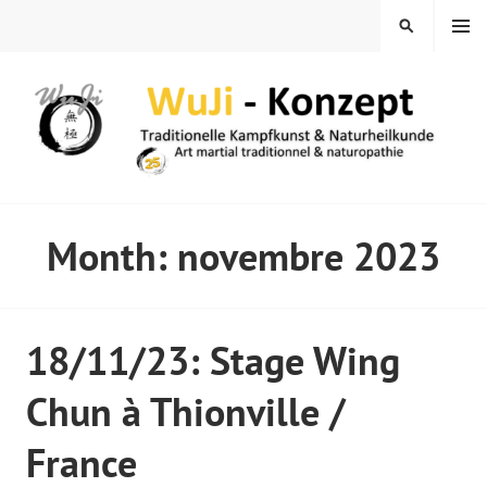
Skip
MENU
SEARCH
to
content
WUJI – ZENTRUM
Month:
novembre 2023
18/11/23: Stage Wing
Chun à Thionville /
France