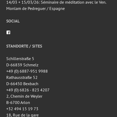
14/03 + 15/03/26: Séminaire de méditation avec le Ven.
Monlam de Pedreguer / Espagne
SOCIAL
Voir
le
profil
de
STANDORTE / SITES
wingtsun.arlon
sur
Facebook
Schillerstraße 5
D-66839 Schmelz
+49 (0) 6887-951 9988
Rathausstraße 52
D-66450 Bexbach
+49 (0) 6826 - 823 4207
2, Chemin de Weyler
B-6700 Arlon
+32 494 15 19 73
18, Rue de la gare