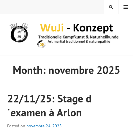
Skip
MENU
SEARCH
to
content
WUJI – ZENTRUM
Month:
novembre 2025
22/11/25: Stage d
´examen à Arlon
Posted on
novembre 24, 2025