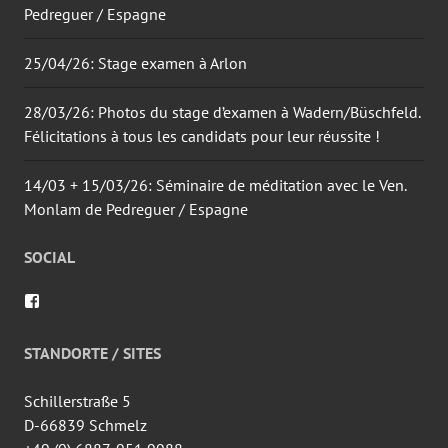
Pedreguer / Espagne
25/04/26: Stage examen à Arlon
28/03/26: Photos du stage d’examen à Wadern/Büschfeld.
Félicitations à tous les candidats pour leur réussite !
14/03 + 15/03/26: Séminaire de méditation avec le Ven.
Monlam de Pedreguer / Espagne
SOCIAL
Voir
le
profil
de
STANDORTE / SITES
wingtsun.arlon
sur
Facebook
Schillerstraße 5
D-66839 Schmelz