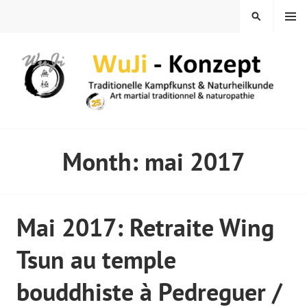
Skip
MENU
SEARCH
to
content
WUJI – ZENTRUM
Month:
mai 2017
Mai 2017: Retraite Wing
Tsun au temple
bouddhiste à Pedreguer /