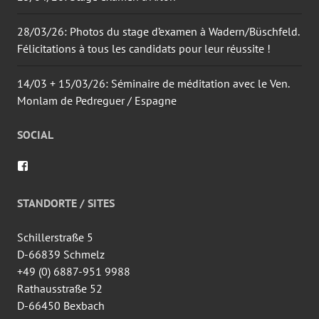
28/03/26: Photos du stage d’examen à Wadern/Büschfeld.
Félicitations à tous les candidats pour leur réussite !
14/03 + 15/03/26: Séminaire de méditation avec le Ven.
Monlam de Pedreguer / Espagne
SOCIAL
Voir
le
profil
de
STANDORTE / SITES
wingtsun.arlon
sur
Facebook
Schillerstraße 5
D-66839 Schmelz
+49 (0) 6887-951 9988
Rathausstraße 52
D-66450 Bexbach