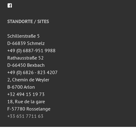
Voir
le
profil
de
STANDORTE / SITES
wingtsun.arlon
sur
Facebook
Schillerstraße 5
D-66839 Schmelz
+49 (0) 6887-951 9988
Rathausstraße 52
D-66450 Bexbach
+49 (0) 6826 - 823 4207
2, Chemin de Weyler
B-6700 Arlon
+32 494 15 19 73
18, Rue de la gare
F-57780 Rosselange
+33 651 7711 63