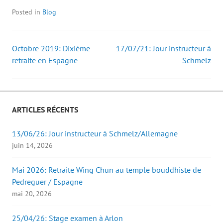
u
u
l
n
v
v
à
o
Posted in
Blog
r
r
u
u
e
e
n
v
d
d
a
e
a
a
m
l
n
n
i
l
s
s
(
e
Octobre 2019: Dixième
17/07/21: Jour instructeur à
Post
u
u
o
f
retraite en Espagne
n
n
u
e
Schmelz
e
e
v
n
navigation
n
n
r
ê
o
o
e
t
u
u
d
r
v
v
a
e
e
e
n
)
l
l
s
ARTICLES RÉCENTS
l
l
u
e
e
n
f
f
e
e
e
n
13/06/26: Jour instructeur à Schmelz/Allemagne
n
n
o
ê
ê
u
juin 14, 2026
t
t
v
r
r
e
e
e
l
Mai 2026: Retraite Wing Chun au temple bouddhiste de
)
)
l
e
Pedreguer / Espagne
f
e
mai 20, 2026
n
ê
t
r
25/04/26: Stage examen à Arlon
e