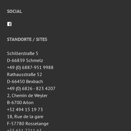
SOCIAL
Voir
le
profil
de
STANDORTE / SITES
wingtsun.arlon
sur
Facebook
Schillerstraße 5
D-66839 Schmelz
+49 (0) 6887-951 9988
Rathausstraße 52
D-66450 Bexbach
+49 (0) 6826 - 823 4207
2, Chemin de Weyler
B-6700 Arlon
+32 494 15 19 73
18, Rue de la gare
F-57780 Rosselange
+33 651 7711 63