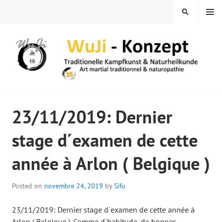
Skip
MENU
SEARCH
to
content
WUJI – ZENTRUM
23/11/2019: Dernier
stage d´examen de cette
année à Arlon ( Belgique )
Posted on
novembre 24, 2019
by
Sifu
23/11/2019: Dernier stage d´examen de cette année à
Arlon ( Belgique ). Comme d´habitude, de bonnes