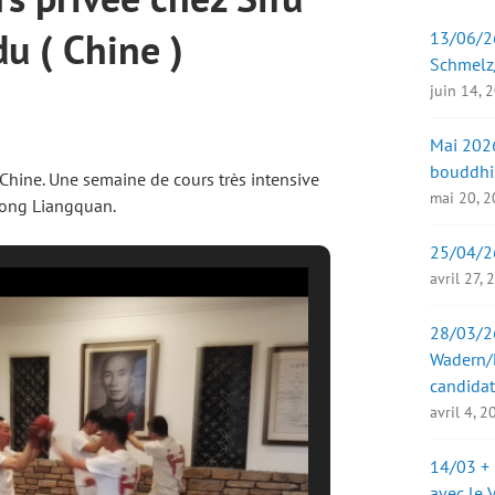
u ( Chine )
13/06/26
Schmelz
juin 14, 
Mai 2026
bouddhi
Chine. Une semaine de cours très intensive
mai 20, 
Zhong Liangquan.
25/04/2
avril 27,
28/03/26
Wadern/B
candidat
avril 4, 
14/03 + 
avec le 