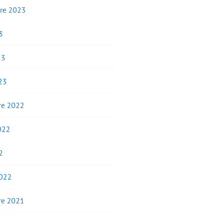
re 2023
3
23
23
e 2022
2022
2
2022
e 2021