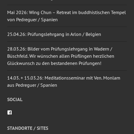
Mai 2026: Wing Chun – Retreat im buddhistischen Tempel
von Pedreguer / Spanien
25.04.26: Prüfungslehrgang in Arlon / Belgien
28.03.26: Bilder vom Prüfungslehrgang in Wadern /
Büschfeld. Wir wünschen allen Prüflingen herzlichen
Glückwunsch zu den bestandenen Prüfungen!
14.03. + 15.03.26: Meditationsseminar mit Ven. Monlam
aus Pedreguer / Spanien
SOCIAL
Profil
von
wingtsun.arlon
auf
STANDORTE / SITES
Facebook