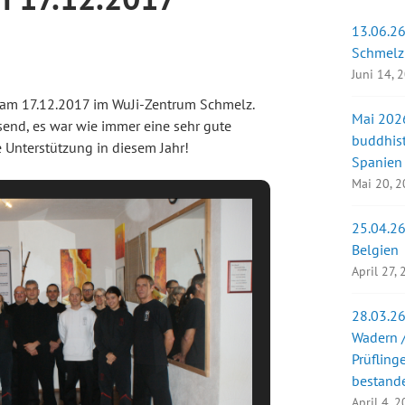
13.06.26
Schmelz
Juni 14, 
r am 17.12.2017 im WuJi-Zentrum Schmelz.
Mai 2026
end, es war wie immer eine sehr gute
buddhist
e Unterstützung in diesem Jahr!
Spanien
Mai 20, 
25.04.26
Belgien
April 27,
28.03.26
Wadern /
Prüfling
bestand
April 4, 