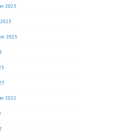
er 2023
 2023
er 2023
3
23
23
er 2022
2
2