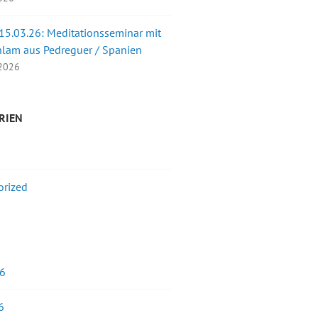
 15.03.26: Meditationsseminar mit
nlam aus Pedreguer / Spanien
 2026
RIEN
orized
26
6