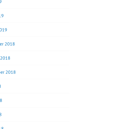
9
19
2019
er 2018
 2018
er 2018
8
18
8
18