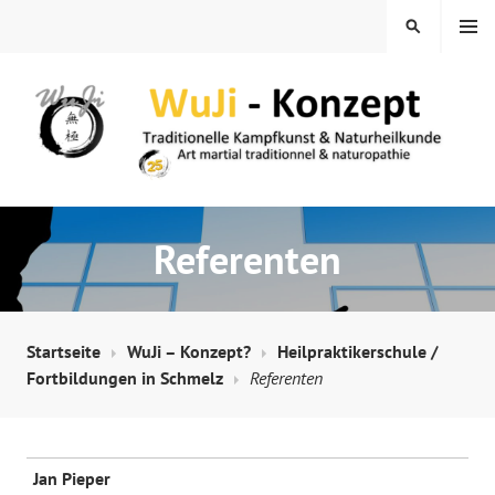
Springe
MENÜ
SUCHEN
zum
Inhalt
WUJI – ZENTRUM
Referenten
Startseite
WuJi – Konzept?
Heilpraktikerschule /
Fortbildungen in Schmelz
Referenten
Jan Pieper