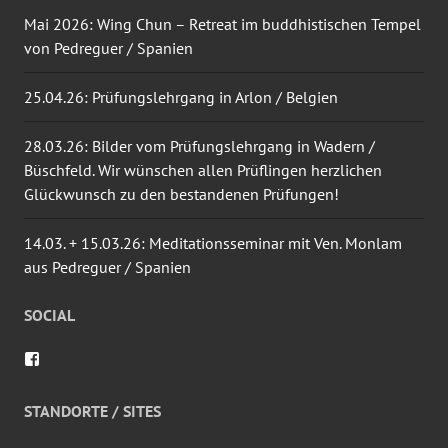
Mai 2026: Wing Chun – Retreat im buddhistischen Tempel
von Pedreguer / Spanien
25.04.26: Prüfungslehrgang in Arlon / Belgien
28.03.26: Bilder vom Prüfungslehrgang in Wadern /
Büschfeld. Wir wünschen allen Prüflingen herzlichen
Glückwunsch zu den bestandenen Prüfungen!
14.03. + 15.03.26: Meditationsseminar mit Ven. Monlam
aus Pedreguer / Spanien
SOCIAL
Profil
von
wingtsun.arlon
auf
STANDORTE / SITES
Facebook
anzeigen