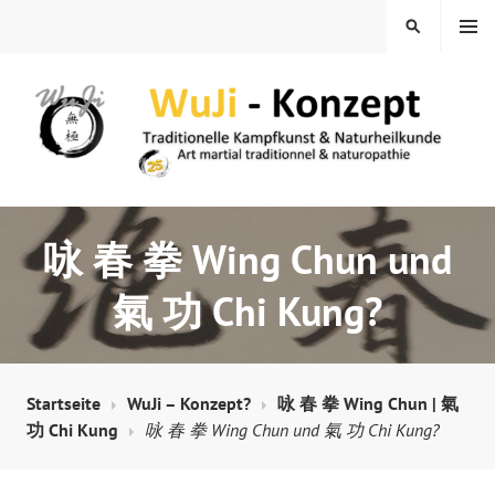
Springe
MENÜ
SUCHEN
zum
Inhalt
WUJI – ZENTRUM
咏 春 拳 Wing Chun und
氣 功 Chi Kung?
Startseite
WuJi – Konzept?
咏 春 拳 Wing Chun | 氣
功 Chi Kung
咏 春 拳 Wing Chun und 氣 功 Chi Kung?