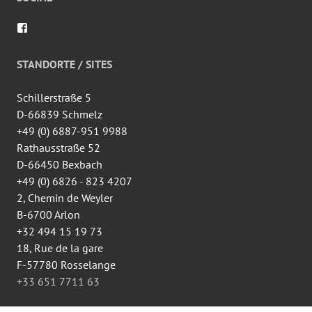
Profil
von
wingtsun.arlon
auf
STANDORTE / SITES
Facebook
anzeigen
Schillerstraße 5
D-66839 Schmelz
+49 (0) 6887-951 9988
Rathausstraße 52
D-66450 Bexbach
+49 (0) 6826 - 823 4207
2, Chemin de Weyler
B-6700 Arlon
+32 494 15 19 73
18, Rue de la gare
F-57780 Rosselange
+33 651 7711 63