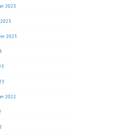
er 2023
 2023
er 2023
3
23
23
er 2022
2
2