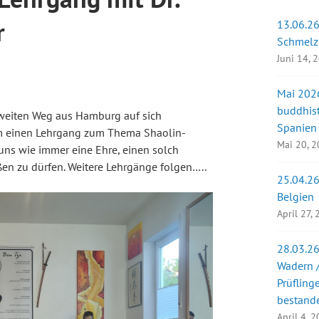
r
13.06.26
Schmelz
Juni 14, 
Mai 2026
buddhist
n weiten Weg aus Hamburg auf sich
Spanien
 einen Lehrgang zum Thema Shaolin-
Mai 20, 
uns wie immer eine Ehre, einen solch
en zu dürfen. Weitere Lehrgänge folgen…..
25.04.26
Belgien
April 27,
28.03.26
Wadern /
Prüfling
bestand
April 4, 