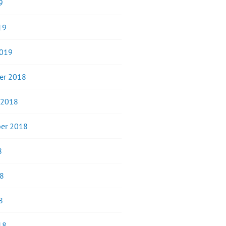
9
19
2019
er 2018
 2018
er 2018
8
18
8
18