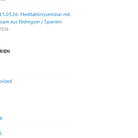
 15.03.26: Meditationsseminar mit
nlam aus Pedreguer / Spanien
 2026
RIEN
orized
26
6