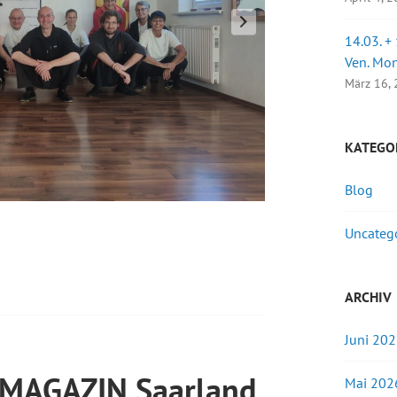
14.03. +
Ven. Mo
März 16,
KATEGO
Blog
Uncateg
ARCHIV
Juni 20
 MAGAZIN Saarland
Mai 202