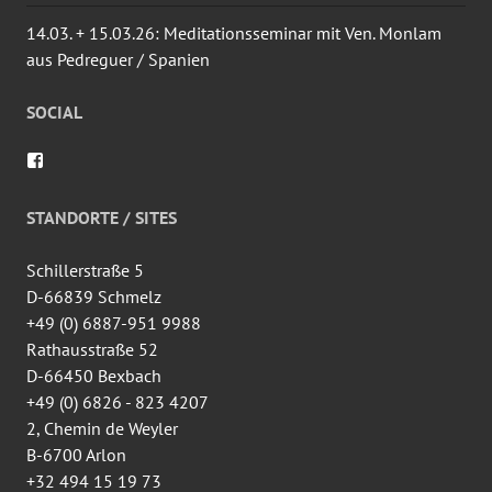
14.03. + 15.03.26: Meditationsseminar mit Ven. Monlam
aus Pedreguer / Spanien
SOCIAL
Profil
von
wingtsun.arlon
auf
STANDORTE / SITES
Facebook
anzeigen
Schillerstraße 5
D-66839 Schmelz
+49 (0) 6887-951 9988
Rathausstraße 52
D-66450 Bexbach
+49 (0) 6826 - 823 4207
2, Chemin de Weyler
B-6700 Arlon
+32 494 15 19 73