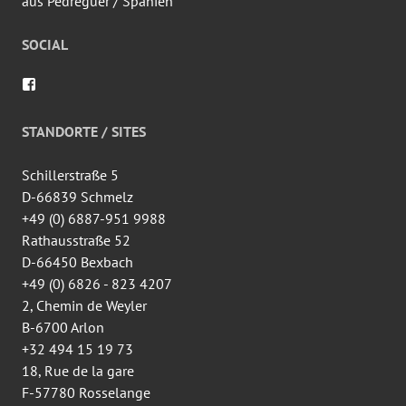
aus Pedreguer / Spanien
SOCIAL
Profil
von
wingtsun.arlon
auf
STANDORTE / SITES
Facebook
anzeigen
Schillerstraße 5
D-66839 Schmelz
+49 (0) 6887-951 9988
Rathausstraße 52
D-66450 Bexbach
+49 (0) 6826 - 823 4207
2, Chemin de Weyler
B-6700 Arlon
+32 494 15 19 73
18, Rue de la gare
F-57780 Rosselange