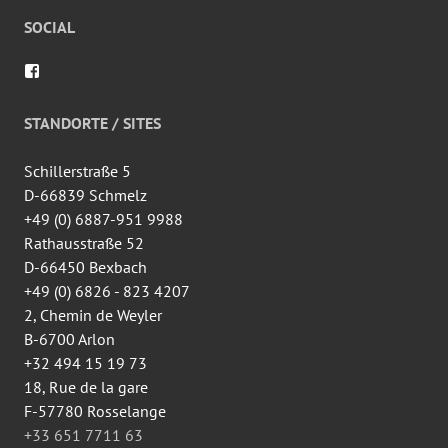
SOCIAL
Profil
von
wingtsun.arlon
auf
STANDORTE / SITES
Facebook
anzeigen
Schillerstraße 5
D-66839 Schmelz
+49 (0) 6887-951 9988
Rathausstraße 52
D-66450 Bexbach
+49 (0) 6826 - 823 4207
2, Chemin de Weyler
B-6700 Arlon
+32 494 15 19 73
18, Rue de la gare
F-57780 Rosselange
+33 651 7711 63