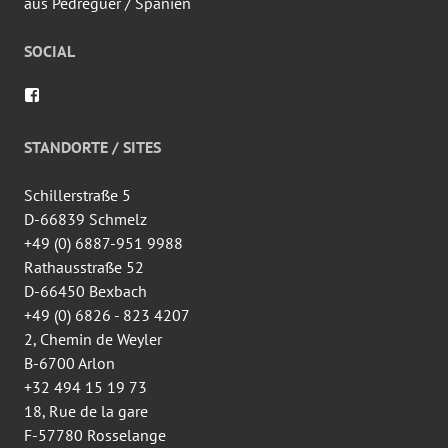
aus Pedreguer / Spanien
SOCIAL
Profil
von
wingtsun.arlon
auf
STANDORTE / SITES
Facebook
anzeigen
Schillerstraße 5
D-66839 Schmelz
+49 (0) 6887-951 9988
Rathausstraße 52
D-66450 Bexbach
+49 (0) 6826 - 823 4207
2, Chemin de Weyler
B-6700 Arlon
+32 494 15 19 73
18, Rue de la gare
F-57780 Rosselange