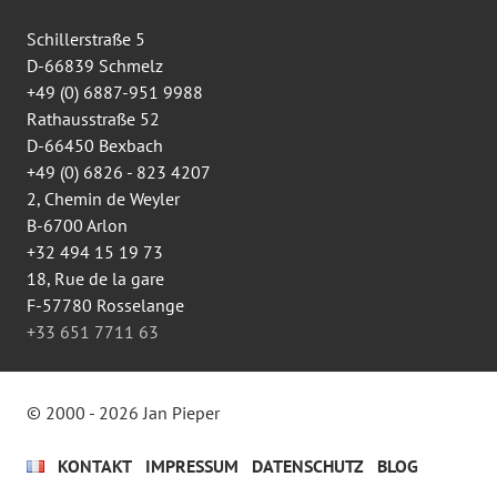
anzeigen
Schillerstraße 5
D-66839 Schmelz
+49 (0) 6887-951 9988
Rathausstraße 52
D-66450 Bexbach
+49 (0) 6826 - 823 4207
2, Chemin de Weyler
B-6700 Arlon
+32 494 15 19 73
18, Rue de la gare
F-57780 Rosselange
+33 651 7711 63
© 2000 - 2026 Jan Pieper
KONTAKT
IMPRESSUM
DATENSCHUTZ
BLOG