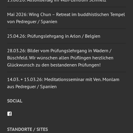
Mai 2026: Wing Chun – Retreat im buddhistischen Tempel
von Pedreguer / Spanien
25.04.26: Prüfungslehrgang in Arlon / Belgien
28.03.26: Bilder vom Prüfungslehrgang in Wadern /
Büschfeld. Wir wünschen allen Prüflingen herzlichen
Glückwunsch zu den bestandenen Prüfungen!
14.03. + 15.03.26: Meditationsseminar mit Ven. Monlam
aus Pedreguer / Spanien
SOCIAL
Profil
von
wingtsun.arlon
auf
STANDORTE / SITES
Facebook