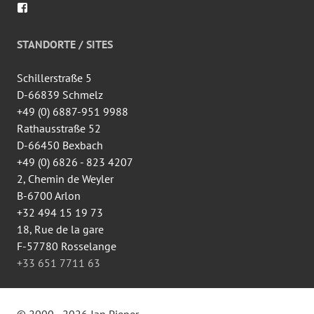
Voir
le
profil
de
STANDORTE / SITES
wingtsun.arlon
sur
Facebook
Schillerstraße 5
D-66839 Schmelz
+49 (0) 6887-951 9988
Rathausstraße 52
D-66450 Bexbach
+49 (0) 6826 - 823 4207
2, Chemin de Weyler
B-6700 Arlon
+32 494 15 19 73
18, Rue de la gare
F-57780 Rosselange
+33 651 7711 63