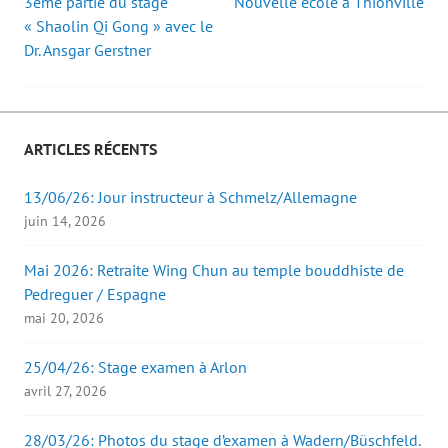
3ème partie du stage
Nouvelle école à Thionville
Post
u
u
o
f
« Shaolin Qi Gong » avec le
n
n
u
e
e
e
v
n
Dr. Ansgar Gerstner
navigation
n
n
r
ê
o
o
e
t
u
u
d
r
v
v
a
e
e
e
n
)
l
l
s
l
l
u
e
e
n
ARTICLES RÉCENTS
f
f
e
e
e
n
n
n
o
ê
ê
u
13/06/26: Jour instructeur à Schmelz/Allemagne
t
t
v
r
r
e
juin 14, 2026
e
e
l
)
)
l
e
Mai 2026: Retraite Wing Chun au temple bouddhiste de
f
e
Pedreguer / Espagne
n
ê
mai 20, 2026
t
r
e
)
25/04/26: Stage examen à Arlon
avril 27, 2026
28/03/26: Photos du stage d’examen à Wadern/Büschfeld.