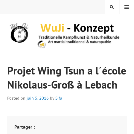
Skip
MENU
SEARCH
to
content
WUJI – ZENTRUM
Projet Wing Tsun a l´école
Nikolaus-Groß à Lebach
Posted on
juin 5, 2016
by
Sifu
Partager :