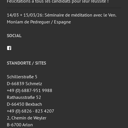
Félicitations à tous les candidats pour leur réussite !
14/03 + 15/03/26: Séminaire de méditation avec le Ven.
Monlam de Pedreguer / Espagne
SOCIAL
Voir
le
profil
de
STANDORTE / SITES
wingtsun.arlon
sur
Facebook
Schillerstraße 5
D-66839 Schmelz
+49 (0) 6887-951 9988
Rathausstraße 52
D-66450 Bexbach
+49 (0) 6826 - 823 4207
2, Chemin de Weyler
B-6700 Arlon