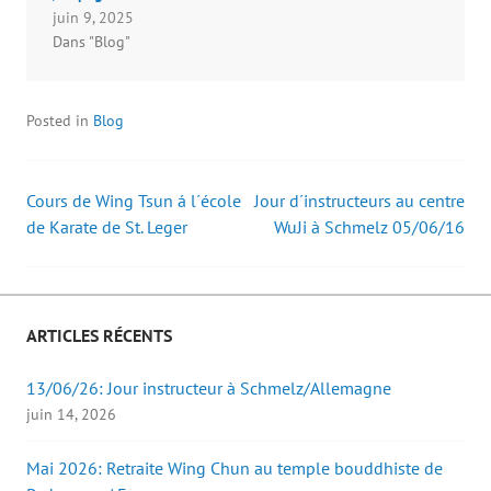
v
v
à
o
juin 9, 2025
r
r
u
u
e
e
n
v
Dans "Blog"
d
d
a
e
a
a
m
l
n
n
i
l
s
s
(
e
u
u
o
f
Posted in
n
Blog
n
u
e
e
e
v
n
n
n
r
ê
o
o
e
t
u
u
d
r
v
v
a
e
Cours de Wing Tsun á l´école
Jour d´instructeurs au centre
Post
e
e
n
)
l
l
s
de Karate de St. Leger
WuJi à Schmelz 05/06/16
l
l
u
e
e
n
navigation
f
f
e
e
e
n
n
n
o
ê
ê
u
t
t
v
ARTICLES RÉCENTS
r
r
e
e
e
l
)
)
l
e
13/06/26: Jour instructeur à Schmelz/Allemagne
f
e
juin 14, 2026
n
ê
t
r
Mai 2026: Retraite Wing Chun au temple bouddhiste de
e