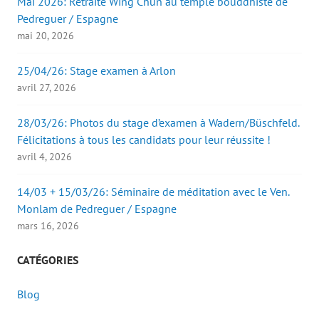
Mai 2026: Retraite Wing Chun au temple bouddhiste de
t
r
Pedreguer / Espagne
e
)
mai 20, 2026
25/04/26: Stage examen à Arlon
avril 27, 2026
28/03/26: Photos du stage d’examen à Wadern/Büschfeld.
Félicitations à tous les candidats pour leur réussite !
avril 4, 2026
14/03 + 15/03/26: Séminaire de méditation avec le Ven.
Monlam de Pedreguer / Espagne
mars 16, 2026
CATÉGORIES
Blog