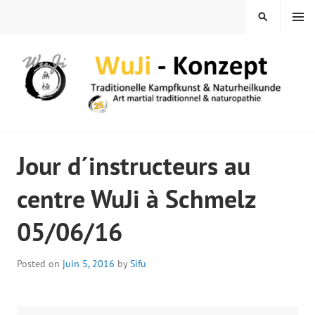
Skip
MENU
SEARCH
to
content
WUJI – ZENTRUM
Jour d´instructeurs au
centre WuJi à Schmelz
05/06/16
Posted on
juin 5, 2016
by
Sifu