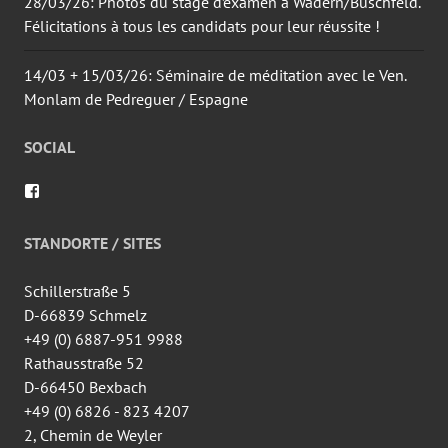
28/03/26: Photos du stage d’examen à Wadern/Büschfeld.
Félicitations à tous les candidats pour leur réussite !
14/03 + 15/03/26: Séminaire de méditation avec le Ven.
Monlam de Pedreguer / Espagne
SOCIAL
Voir
le
profil
de
STANDORTE / SITES
wingtsun.arlon
sur
Facebook
Schillerstraße 5
D-66839 Schmelz
+49 (0) 6887-951 9988
Rathausstraße 52
D-66450 Bexbach
+49 (0) 6826 - 823 4207
2, Chemin de Weyler