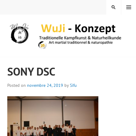
Skip
MENU
SEARCH
to
content
WUJI – ZENTRUM
SONY DSC
Posted on
novembre 24, 2019
by
Sifu