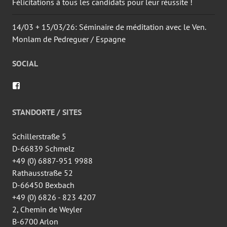
Félicitations à tous les candidats pour leur réussite !
14/03 + 15/03/26: Séminaire de méditation avec le Ven.
Monlam de Pedreguer / Espagne
SOCIAL
Voir
le
profil
de
STANDORTE / SITES
wingtsun.arlon
sur
Facebook
Schillerstraße 5
D-66839 Schmelz
+49 (0) 6887-951 9988
Rathausstraße 52
D-66450 Bexbach
+49 (0) 6826 - 823 4207
2, Chemin de Weyler
B-6700 Arlon