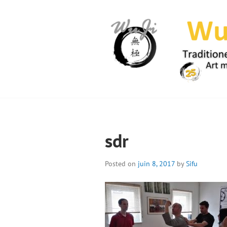
Skip
to
content
WUJI – ZENTR
sdr
Posted on
juin 8, 2017
by
Sifu