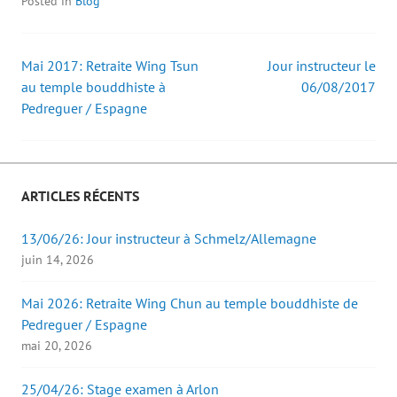
Posted in
Blog
n
n
i
l
s
s
(
e
u
u
o
f
n
n
u
e
e
e
v
n
Mai 2017: Retraite Wing Tsun
Jour instructeur le
Post
n
n
r
ê
o
o
e
t
au temple bouddhiste à
06/08/2017
u
u
d
r
v
v
a
e
Pedreguer / Espagne
navigation
e
e
n
)
l
l
s
l
l
u
e
e
n
f
f
e
e
e
n
n
n
o
ê
ê
u
ARTICLES RÉCENTS
t
t
v
r
r
e
e
e
l
13/06/26: Jour instructeur à Schmelz/Allemagne
)
)
l
e
juin 14, 2026
f
e
n
ê
Mai 2026: Retraite Wing Chun au temple bouddhiste de
t
r
Pedreguer / Espagne
e
)
mai 20, 2026
25/04/26: Stage examen à Arlon