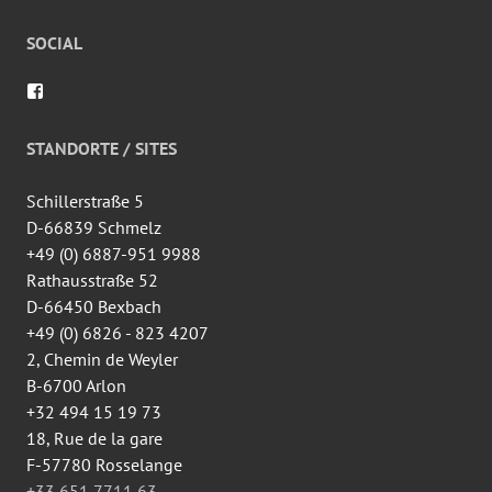
SOCIAL
Voir
le
profil
de
STANDORTE / SITES
wingtsun.arlon
sur
Facebook
Schillerstraße 5
D-66839 Schmelz
+49 (0) 6887-951 9988
Rathausstraße 52
D-66450 Bexbach
+49 (0) 6826 - 823 4207
2, Chemin de Weyler
B-6700 Arlon
+32 494 15 19 73
18, Rue de la gare
F-57780 Rosselange
+33 651 7711 63