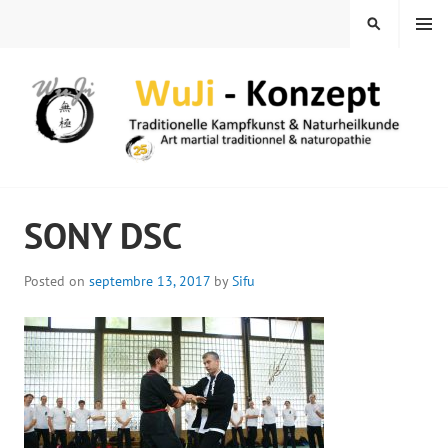
Skip
MENU
SEARCH
to
content
WUJI – ZENTRUM
SONY DSC
Posted on
septembre 13, 2017
by
Sifu