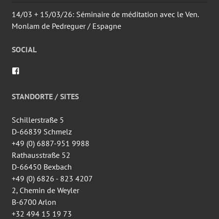
14/03 + 15/03/26: Séminaire de méditation avec le Ven.
Monlam de Pedreguer / Espagne
SOCIAL
Voir
le
profil
de
STANDORTE / SITES
wingtsun.arlon
sur
Facebook
Schillerstraße 5
D-66839 Schmelz
+49 (0) 6887-951 9988
Rathausstraße 52
D-66450 Bexbach
+49 (0) 6826 - 823 4207
2, Chemin de Weyler
B-6700 Arlon
+32 494 15 19 73