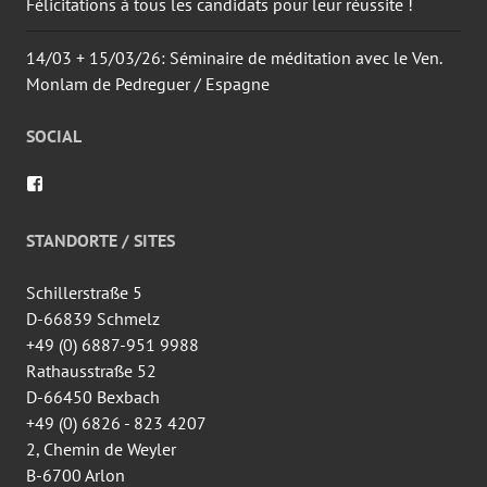
Félicitations à tous les candidats pour leur réussite !
14/03 + 15/03/26: Séminaire de méditation avec le Ven.
Monlam de Pedreguer / Espagne
SOCIAL
Voir
le
profil
de
STANDORTE / SITES
wingtsun.arlon
sur
Facebook
Schillerstraße 5
D-66839 Schmelz
+49 (0) 6887-951 9988
Rathausstraße 52
D-66450 Bexbach
+49 (0) 6826 - 823 4207
2, Chemin de Weyler
B-6700 Arlon