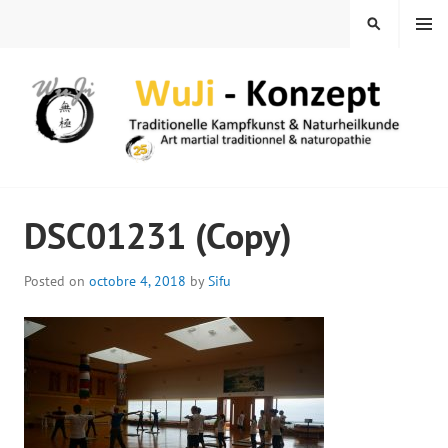
Skip
MENU
SEARCH
to
content
WUJI – ZENTRUM
DSC01231 (Copy)
Posted on
octobre 4, 2018
by
Sifu