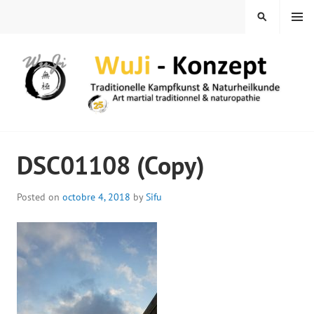
Skip
MENU
SEARCH
to
content
WUJI – ZENTRUM
DSC01108 (Copy)
Posted on
octobre 4, 2018
by
Sifu