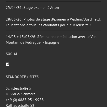
25/04/26: Stage examen à Arlon
28/03/26: Photos du stage d’examen à Wadern/Büschfeld.
Félicitations à tous les candidats pour leur réussite !
14/03 + 15/03/26: Séminaire de méditation avec le Ven.
Monlam de Pedreguer / Espagne
SOCIAL
Voir
le
profil
de
STANDORTE / SITES
wingtsun.arlon
sur
Facebook
Schillerstraße 5
D-66839 Schmelz
+49 (0) 6887-951 9988
Rathausstraße 52