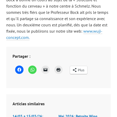
fonction du cerveau » à notre centre à Schmelz. Nous
sommes très fièrs que le Professeur Bock ait pris le temps
et qu´il partage sa connaissance et son expérience avec
nous. Un deuxiéme cours est planifié, dés que la date est
fixée, nous le publirons sur notre site web:
www.wuji-
concept.com.
Partager :
C
C
C
C
Plus
l
l
l
l
i
i
i
i
q
q
q
q
u
u
u
u
e
e
e
e
z
z
r
r
p
p
p
p
o
o
o
o
u
u
u
u
r
r
r
r
Articles similaires
p
p
e
i
a
a
n
m
r
r
v
p
14/03 + 15/03/26:
Mai 2026: Retraite Wing
t
t
o
r