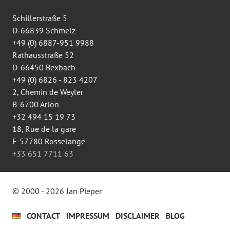
sur
Facebook
Schillerstraße 5
D-66839 Schmelz
+49 (0) 6887-951 9988
Rathausstraße 52
D-66450 Bexbach
+49 (0) 6826 - 823 4207
2, Chemin de Weyler
B-6700 Arlon
+32 494 15 19 73
18, Rue de la gare
F-57780 Rosselange
+33 651 7711 63
© 2000 - 2026 Jan Pieper
CONTACT
IMPRESSUM
DISCLAIMER
BLOG