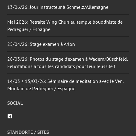
13/06/26: Jour instructeur à Schmelz/Allemagne
Mai 2026: Retraite Wing Chun au temple bouddhiste de
Pedreguer / Espagne
25/04/26: Stage examen à Arlon
28/03/26: Photos du stage d’examen à Wadern/Büschfeld.
Félicitations à tous les candidats pour leur réussite !
14/03 + 15/03/26: Séminaire de méditation avec le Ven.
Monlam de Pedreguer / Espagne
SOCIAL
Voir
le
profil
de
STANDORTE / SITES
wingtsun.arlon