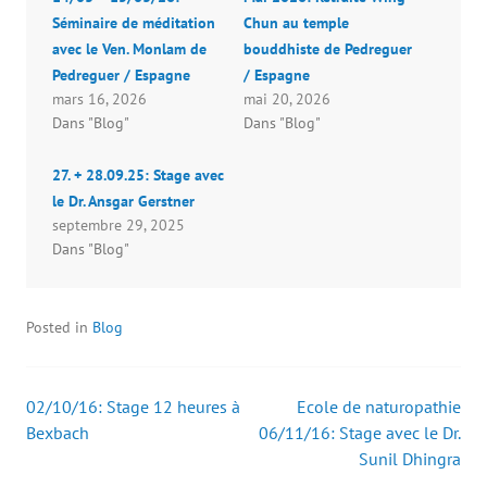
a
a
y
i
Séminaire de méditation
Chun au temple
g
g
e
m
e
e
r
e
avec le Ven. Monlam de
bouddhiste de Pedreguer
r
r
u
r
s
s
n
(
Pedreguer / Espagne
/ Espagne
u
u
l
o
r
r
i
u
mars 16, 2026
mai 20, 2026
F
W
e
v
Dans "Blog"
Dans "Blog"
a
h
n
r
c
a
p
e
e
t
a
d
b
s
r
a
27. + 28.09.25: Stage avec
o
A
e
n
o
p
-
s
le Dr. Ansgar Gerstner
k
p
m
u
(
(
a
n
septembre 29, 2025
o
o
i
e
Dans "Blog"
u
u
l
n
v
v
à
o
r
r
u
u
e
e
n
v
d
d
a
e
a
a
m
l
Posted in
Blog
n
n
i
l
s
s
(
e
u
u
o
f
n
n
u
e
e
e
v
n
02/10/16: Stage 12 heures à
Ecole de naturopathie
Post
n
n
r
ê
o
o
e
t
Bexbach
06/11/16: Stage avec le Dr.
u
u
d
r
v
v
a
e
Sunil Dhingra
navigation
e
e
n
)
l
l
s