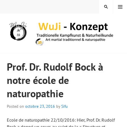
Skip
MENU
SEARCH
to
content
WUJI – ZENTRUM
Prof. Dr. Rudolf Bock à
notre école de
naturopathie
Posted on
octobre 23, 2016
by
Sifu
Ecole de naturopathie 22/10/2016: Hier, Prof. Dr. Rudolf
Bock a donné un cours au sujet de la « Structure et