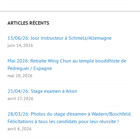
l
l
u
e
e
n
f
f
e
e
e
n
n
n
o
ê
ê
u
ARTICLES RÉCENTS
t
t
v
r
r
e
e
e
l
13/06/26: Jour instructeur à Schmelz/Allemagne
)
)
l
e
juin 14, 2026
f
e
n
ê
Mai 2026: Retraite Wing Chun au temple bouddhiste de
t
r
Pedreguer / Espagne
e
)
mai 20, 2026
25/04/26: Stage examen à Arlon
avril 27, 2026
28/03/26: Photos du stage d’examen à Wadern/Büschfeld.
Félicitations à tous les candidats pour leur réussite !
avril 4, 2026