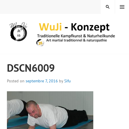
Skip
MENU
SEARCH
to
content
WUJI – ZENTRUM
DSCN6009
Posted on
septembre 7, 2016
by
Sifu