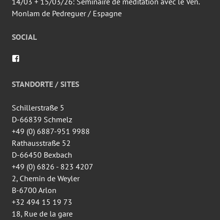
14/03 + 15/03/26: Séminaire de méditation avec le Ven.
Monlam de Pedreguer / Espagne
SOCIAL
Voir
le
profil
de
STANDORTE / SITES
wingtsun.arlon
sur
Facebook
Schillerstraße 5
D-66839 Schmelz
+49 (0) 6887-951 9988
Rathausstraße 52
D-66450 Bexbach
+49 (0) 6826 - 823 4207
2, Chemin de Weyler
B-6700 Arlon
+32 494 15 19 73
18, Rue de la gare