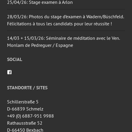
25/04/26: Stage examen à Arlon
28/03/26: Photos du stage d’examen à Wadern/Büschfeld.
Félicitations à tous les candidats pour leur réussite !
14/03 + 15/03/26: Séminaire de méditation avec le Ven.
Monlam de Pedreguer / Espagne
SOCIAL
Voir
le
profil
de
STANDORTE / SITES
wingtsun.arlon
sur
Facebook
Schillerstraße 5
D-66839 Schmelz
+49 (0) 6887-951 9988
Rathausstraße 52
D-66450 Bexbach