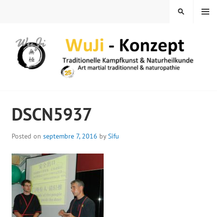
Skip
MENU
SEARCH
to
content
WUJI – ZENTRUM
DSCN5937
Posted on
septembre 7, 2016
by
Sifu