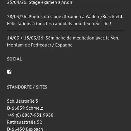
25/04/26: Stage examen à Arlon
28/03/26: Photos du stage d’examen à Wadern/Büschfeld.
Félicitations à tous les candidats pour leur réussite !
14/03 + 15/03/26: Séminaire de méditation avec le Ven.
Monlam de Pedreguer / Espagne
SOCIAL
Voir
le
profil
de
STANDORTE / SITES
wingtsun.arlon
sur
Facebook
Schillerstraße 5
D-66839 Schmelz
+49 (0) 6887-951 9988
Rathausstraße 52
D-66450 Bexbach