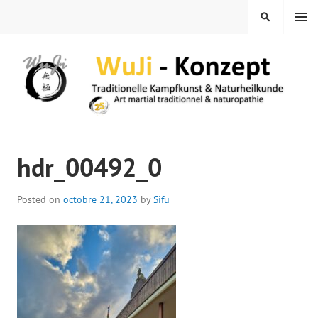
Skip
MENU
SEARCH
to
content
WUJI – ZENTRUM
hdr_00492_0
Posted on
octobre 21, 2023
by
Sifu