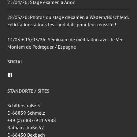
25/04/26: Stage examen à Arlon
28/03/26: Photos du stage d’examen à Wadern/Büschfeld.
Félicitations à tous les candidats pour leur réussite !
14/03 + 15/03/26: Séminaire de méditation avec le Ven.
Monlam de Pedreguer / Espagne
SOCIAL
Voir
le
profil
de
STANDORTE / SITES
wingtsun.arlon
sur
Facebook
Schillerstraße 5
D-66839 Schmelz
+49 (0) 6887-951 9988
Rathausstraße 52
D-66450 Bexbach