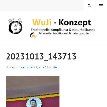
Skip
MENU
SEARCH
to
content
WUJI – ZENTRUM
20231013_143713
Posted on
octobre 21, 2023
by
Sifu