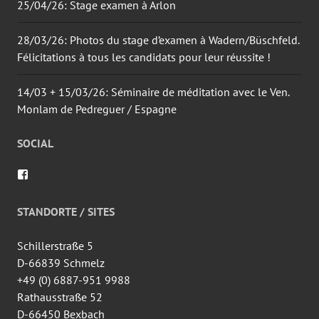
25/04/26: Stage examen à Arlon
28/03/26: Photos du stage d’examen à Wadern/Büschfeld.
Félicitations à tous les candidats pour leur réussite !
14/03 + 15/03/26: Séminaire de méditation avec le Ven.
Monlam de Pedreguer / Espagne
SOCIAL
Voir
le
profil
de
STANDORTE / SITES
wingtsun.arlon
sur
Facebook
Schillerstraße 5
D-66839 Schmelz
+49 (0) 6887-951 9988
Rathausstraße 52
D-66450 Bexbach