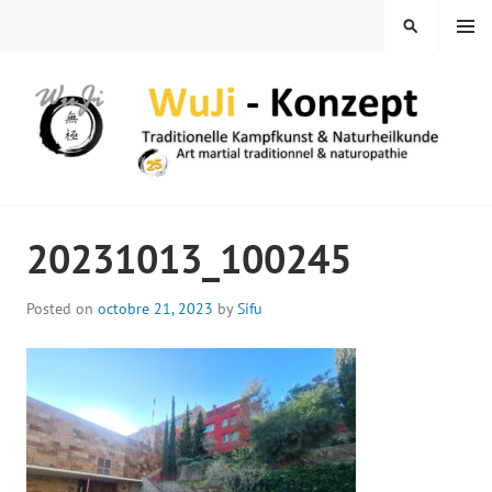
Skip
MENU
SEARCH
to
content
WUJI – ZENTRUM
20231013_100245
Posted on
octobre 21, 2023
by
Sifu