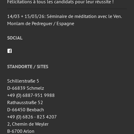
Félicitations à tous les candidats pour leur réussite !
14/03 + 15/03/26: Séminaire de méditation avec le Ven.
Monlam de Pedreguer / Espagne
SOCIAL
Voir
le
profil
de
STANDORTE / SITES
wingtsun.arlon
sur
Facebook
Schillerstraße 5
D-66839 Schmelz
+49 (0) 6887-951 9988
Rathausstraße 52
D-66450 Bexbach
+49 (0) 6826 - 823 4207
2, Chemin de Weyler
B-6700 Arlon