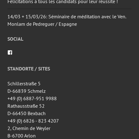
Félicitations à tous les candidats pour leur réussite !
14/03 + 15/03/26: Séminaire de méditation avec le Ven.
Monlam de Pedreguer / Espagne
SOCIAL
Voir
le
profil
de
STANDORTE / SITES
wingtsun.arlon
sur
Facebook
Schillerstraße 5
D-66839 Schmelz
+49 (0) 6887-951 9988
Rathausstraße 52
D-66450 Bexbach
+49 (0) 6826 - 823 4207
2, Chemin de Weyler
B-6700 Arlon