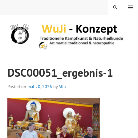
Skip
MENU
SEARCH
to
content
WUJI – ZENTRUM
DSC00051_ergebnis-1
Posted on
mai 20, 2026
by
Sifu