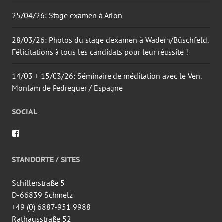
25/04/26: Stage examen à Arlon
28/03/26: Photos du stage d’examen à Wadern/Büschfeld.
Félicitations à tous les candidats pour leur réussite !
14/03 + 15/03/26: Séminaire de méditation avec le Ven.
Monlam de Pedreguer / Espagne
SOCIAL
Voir
le
profil
de
STANDORTE / SITES
wingtsun.arlon
sur
Facebook
Schillerstraße 5
D-66839 Schmelz
+49 (0) 6887-951 9988
Rathausstraße 52