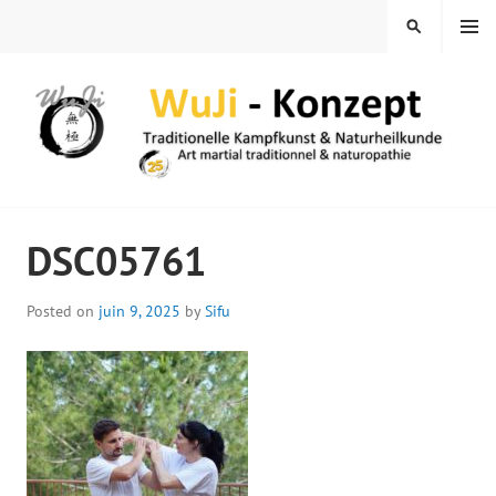
Skip
MENU
SEARCH
to
content
WUJI – ZENTRUM
DSC05761
Posted on
juin 9, 2025
by
Sifu