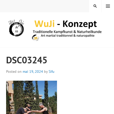
Skip
MENU
SEARCH
to
content
WUJI – ZENTRUM
DSC03245
Posted on
mai 19, 2024
by
Sifu