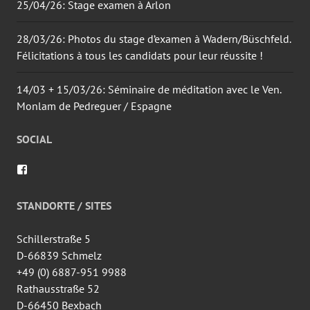
25/04/26: Stage examen à Arlon
28/03/26: Photos du stage d’examen à Wadern/Büschfeld.
Félicitations à tous les candidats pour leur réussite !
14/03 + 15/03/26: Séminaire de méditation avec le Ven.
Monlam de Pedreguer / Espagne
SOCIAL
Voir
le
profil
de
STANDORTE / SITES
wingtsun.arlon
sur
Facebook
Schillerstraße 5
D-66839 Schmelz
+49 (0) 6887-951 9988
Rathausstraße 52
D-66450 Bexbach