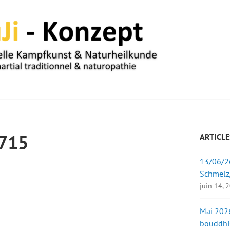
UM
715
ARTICLE
13/06/26
Schmelz
juin 14, 
Mai 2026
bouddhi