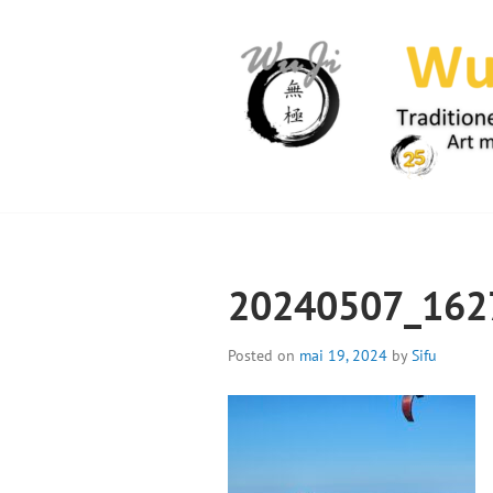
Skip
to
content
WUJI – ZENTR
20240507_162
Posted on
mai 19, 2024
by
Sifu