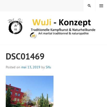
Skip
MENU
SEARCH
to
content
WUJI – ZENTRUM
DSC01469
Posted on
mai 13, 2019
by
Sifu