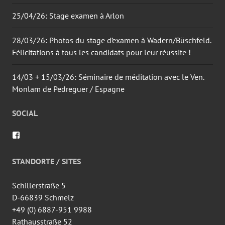
25/04/26: Stage examen à Arlon
28/03/26: Photos du stage d’examen à Wadern/Büschfeld.
Félicitations à tous les candidats pour leur réussite !
14/03 + 15/03/26: Séminaire de méditation avec le Ven.
Monlam de Pedreguer / Espagne
SOCIAL
Voir
le
profil
de
STANDORTE / SITES
wingtsun.arlon
sur
Facebook
Schillerstraße 5
D-66839 Schmelz
+49 (0) 6887-951 9988
Rathausstraße 52