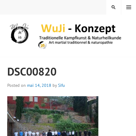
Skip
MENU
SEARCH
to
content
WUJI – ZENTRUM
DSC00820
Posted on
mai 14, 2018
by
Sifu