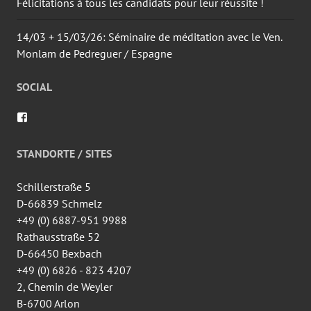
Félicitations à tous les candidats pour leur réussite !
14/03 + 15/03/26: Séminaire de méditation avec le Ven.
Monlam de Pedreguer / Espagne
SOCIAL
Voir
le
profil
de
STANDORTE / SITES
wingtsun.arlon
sur
Facebook
Schillerstraße 5
D-66839 Schmelz
+49 (0) 6887-951 9988
Rathausstraße 52
D-66450 Bexbach
+49 (0) 6826 - 823 4207
2, Chemin de Weyler
B-6700 Arlon