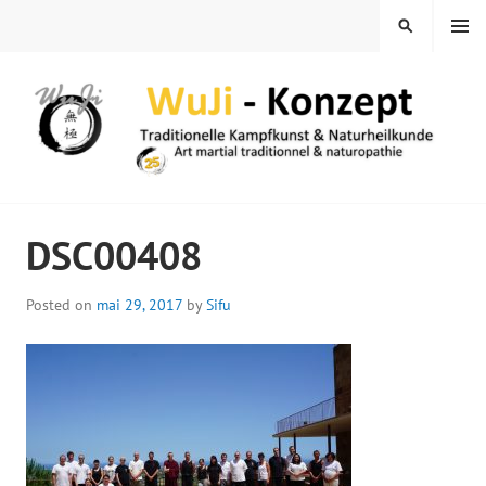
Skip
MENU
SEARCH
to
content
WUJI – ZENTRUM
DSC00408
Posted on
mai 29, 2017
by
Sifu