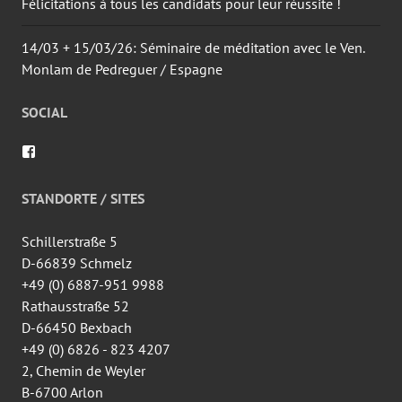
Félicitations à tous les candidats pour leur réussite !
14/03 + 15/03/26: Séminaire de méditation avec le Ven.
Monlam de Pedreguer / Espagne
SOCIAL
Voir
le
profil
de
STANDORTE / SITES
wingtsun.arlon
sur
Facebook
Schillerstraße 5
D-66839 Schmelz
+49 (0) 6887-951 9988
Rathausstraße 52
D-66450 Bexbach
+49 (0) 6826 - 823 4207
2, Chemin de Weyler
B-6700 Arlon