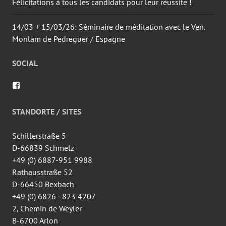
Félicitations à tous les candidats pour leur réussite !
14/03 + 15/03/26: Séminaire de méditation avec le Ven.
Monlam de Pedreguer / Espagne
SOCIAL
Voir
le
profil
de
STANDORTE / SITES
wingtsun.arlon
sur
Facebook
Schillerstraße 5
D-66839 Schmelz
+49 (0) 6887-951 9988
Rathausstraße 52
D-66450 Bexbach
+49 (0) 6826 - 823 4207
2, Chemin de Weyler
B-6700 Arlon