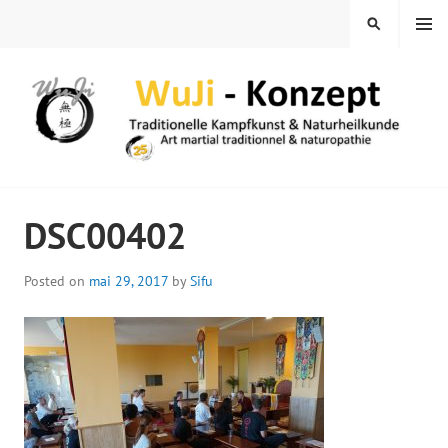
Skip
MENU
SEARCH
to
content
WUJI – ZENTRUM
DSC00402
Posted on
mai 29, 2017
by
Sifu